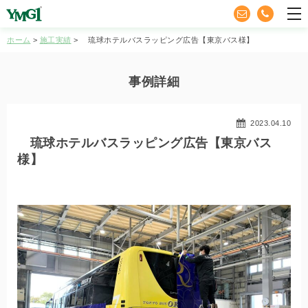
YMG1
tog
nav
ホーム
施工実績
琉球ホテルバスラッピング広告【東京バス様】
事例詳細
2023.04.10
琉球ホテルバスラッピング広告【東京バス
様】